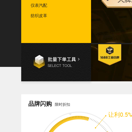
仪表汽配
纺织皮革
品牌闪购
限时折扣
让利
0.5
%