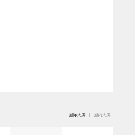
国际大牌
国内大牌