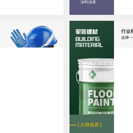
涂料油漆
[
大牌推荐
]