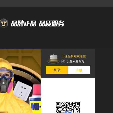
工业品牌站欢迎您
登录
注册