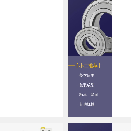
[
小二推荐
]
餐饮店主
包装成型
轴承、紧固
其他机械