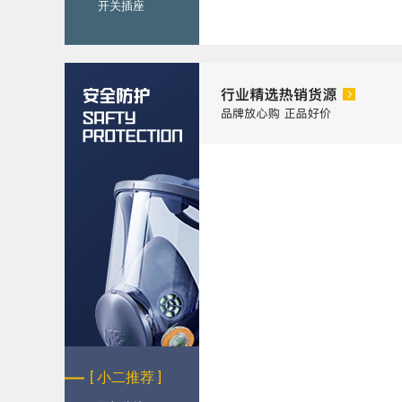
开关插座
[
小二推荐
]