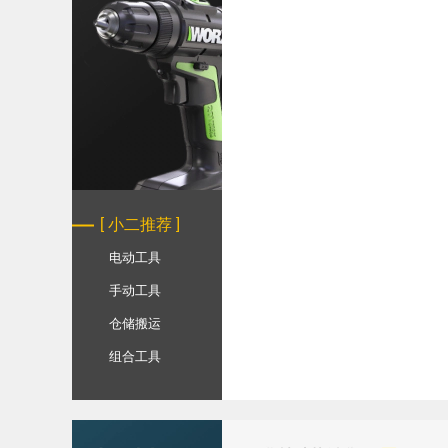
[
小二推荐
]
电动工具
手动工具
仓储搬运
组合工具